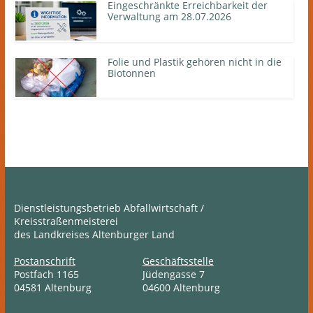
Eingeschränkte Erreichbarkeit der
Verwaltung am 28.07.2026
Folie und Plastik gehören nicht in die
Biotonnen
Einfrieren von Abfallgefäßen
vorbeugen
Angemeldeter Sperrmüll wird
termingerecht abgeholt
Dienstleistungsbetrieb Abfallwirtschaft /
Kreisstraßenmeisterei
Richtige Entsorgung von Textilabfällen
des Landkreises Altenburger Land
Postanschrift
Geschäftsstelle
Postfach 1165
Jüdengasse 7
04581 Altenburg
04600 Altenburg