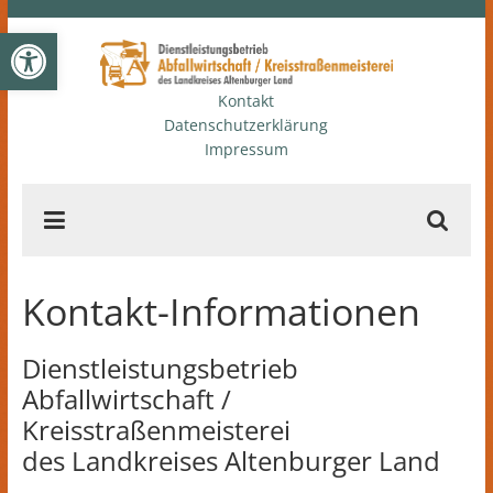
Zum
Werkzeugleiste öffnen
Inhalt
springen
Abfallwirtschaft
Kontakt
Datenschutzerklärung
Altenburg
Impressum
Dienstleistungsbetrieb
Abfallwirtschaft
und
Kreissstraßenmeisterei
Kontakt-Informationen
Dienstleistungsbetrieb
Abfallwirtschaft /
Kreisstraßenmeisterei
des Landkreises Altenburger Land